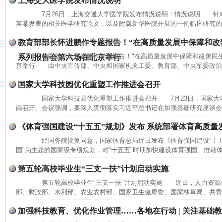
上海交大医学院发布情况说明
7月26日，上海交通大学医学院发布情况说明：情况说明 针
某某发表的相关医学研究论文，以及附属新华医院开展的一例临床研究的相
教育部部长怀进鹏作专题报告！“在高质量发展中保障和改
教育部部长怀进鹏作专题报告！"在高质量发展中保障和改善民生
系列报告会第六场在北京举行
京举行 由中央宣传部、中央和国家机关工委、教育部、中央军委政治工
国家大学科技园优化重塑工作推进会召开
国家大学科技园优化重塑工作推进会召开 7月23日，国家大
南召开。会议强调，要深入贯彻落实习近平总书记在加强基础研究座谈会和
《体育强国建设“十五五”规划》发布 系统部署体育高质量
经国务院批复同意，国家体育总局近日发布《体育强国建设"十五
国"为主题的国家级专项规划，对"十五五"时期加快建设体育强国、推动体
第五轮高校毕业生“三支一扶”计划启动实施
第五轮高校毕业生"三支一扶"计划启动实施 近日，人力资源
部、财政部、水利部、农业农村部、国家卫生健康委、国家林草局、共青团
加强科技教育、优化作业管理……各地在行动 | 关注基础