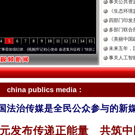
事关公共资
《生态环境
读
四部门印发
多部门联合
《美丽中国
4
5
6
7
8
9
10
11
12
13
14
15
未来五年，
律..
·[视频]
牢记初心使命 奋进复兴征程丨“转折之城”激荡..
·[视频]
牢记初心使命 奋进
事关人工智
china publics media：
国法治传媒是全民公众参与的新
元发布传递正能量 共筑中