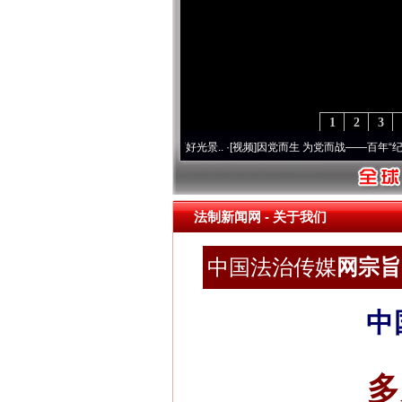
1
2
3
使命 奋进复兴征程丨宝塔山下好光景..
·[视频]
因党而生 为党而战——百年“纪”事⑧加强纪
法制新闻网
- 关于我们
中国法治传媒
网宗旨 
中
多