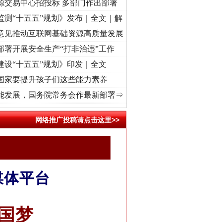
源交易中心招投标 多部门作出部署
监测“十五五”规划》发布｜全文｜解
意见推动互联网基础资源高质量发展
部署开展安全生产“打非治违”工作
建设“十五五”规划》印发｜全文
国家要提升孩子们这些能力素养
复兴征程丨红船起航处 潮起..
·[视频]
一首歌的时间，读懂乐至的“诗与远方”
·[视频]
从《
能发展，国务院常务会作最新部署⇒
网络推广投稿请点击这里>>
媒体平台
国梦